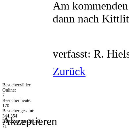
Am kommenden 
dann nach Kittli
verfasst: R. Hiel
Zurück
Besucherzähler:
Online:
7
Besucher heute:
170
Besucher gesamt:
344.354
Akzeptieren
Besucher pro Tag: Ø
71