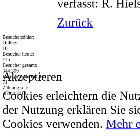
verfasst: R. Hiel
Zurück
Besucherzähler:
Online:
10
Besucher heute:
125
Besucher gesamt:
344.309
Akzeptieren
Besucher pro Tag: Ø
71
Zählung seit:
Cookies erleichtern die Nut
07.04.2013
der Nutzung erklären Sie si
Cookies verwenden.
Mehr e