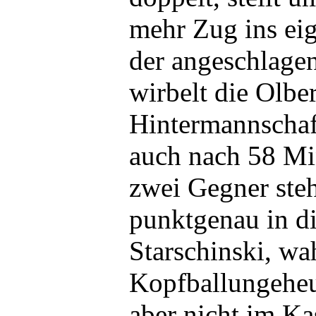
mehr Zug ins eig
der angeschlage
wirbelt die Olbe
Hintermannschaf
auch nach 58 Min
zwei Gegner steh
punktgenau in di
Starschinski, wa
Kopfballungeheu
aber nicht im Ka