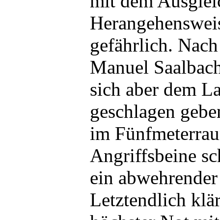
mit dem Ausgleic
Herangehensweis
gefährlich. Nac
Manuel Saalbach
sich aber dem L
geschlagen geben
im Fünfmeterrau
Angriffsbeine sch
ein abwehrender
Letztendlich klä