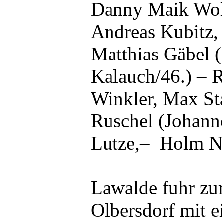
Danny Maik Wol
Andreas Kubitz, 
Matthias Gäbel 
Kalauch/46.) – R
Winkler, Max St
Ruschel (Johanne
Lutze,– Holm N
Lawalde fuhr zu
Olbersdorf mit e